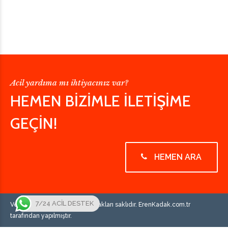
Acil yardıma mı ihtiyacınız var?
HEMEN BİZİMLE İLETİŞİME
GEÇİN!
HEMEN ARA
7/24 ACİL DESTEK
Vetus Veteriner © 2023 Tüm hakları saklıdır. ErenKadak.com.tr
tarafından yapılmıştır.