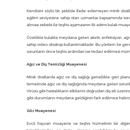
Kendisini sözlü bir şekilde ifade edemeyen minik dostla
eğitim seviyesine sahip olan uzmanlar kapsamında soru
alması sebebi ile teşhis aşamasının ilk adımı kulak muay
Özellikle kulakta meydana gelen akıntı, enfeksiyon, ağr
sahip video otoskop kullanılmaktadır. Bu yöntem ile g
sorunların önce teşhis ardından ise tedavi edilmesi müm
Ağız ve Diş Temizliği Muayenesi
Minik dostlarda ağız ve diş sağlığı genellikle geri plan
temelinde ağız ve diş sağlığında meydana gelen sorunl
Virüsü gibi hastalıkların etkilerini doğrudan diş eti üze
gibi durumların meydana geldiğinin fark edilmesi halin
Göz Muayenesi
Evcil hayvan muayene ve teşhis hizmetinin bir diğ