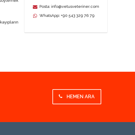
 söylemek
Posta: info@vetusveteriner.com
WhatsApp: +90 543 329 76 79
ayıpların
HEMEN ARA