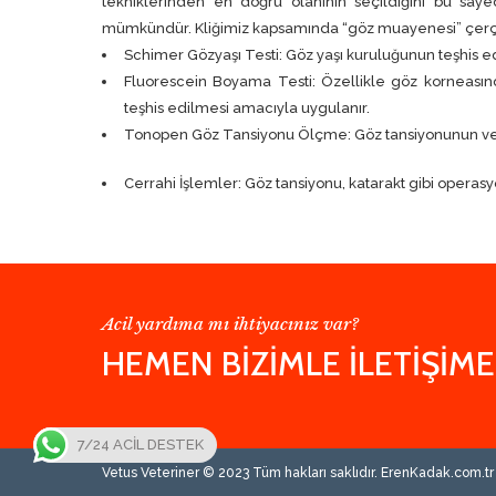
tekniklerinden en doğru olanının seçildiğini bu say
mümkündür. Kliğimiz kapsamında “göz muayenesi” çerçev
Schimer Gözyaşı Testi: Göz yaşı kuruluğunun teşhis e
Fluorescein Boyama Testi: Özellikle göz korneası
teşhis edilmesi amacıyla uygulanır.
Tonopen Göz Tansiyonu Ölçme: Göz tansiyonunun ve b
Cerrahi İşlemler: Göz tansiyonu, katarakt gibi operasy
Acil yardıma mı ihtiyacınız var?
HEMEN BİZİMLE İLETİŞİME
7/24 ACİL DESTEK
Vetus Veteriner © 2023 Tüm hakları saklıdır. ErenKadak.com.tr t