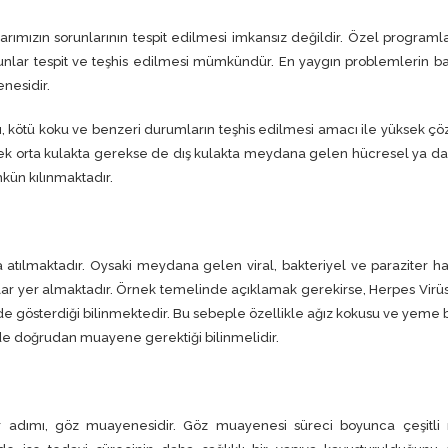
rımızın sorunlarının tespit edilmesi imkansız değildir. Özel programla
nlar tespit ve teşhis edilmesi mümkündür. En yaygın problemlerin b
enesidir.
ı, kötü koku ve benzeri durumların teşhis edilmesi amacı ile yüksek ç
erek orta kulakta gerekse de dış kulakta meydana gelen hücresel ya d
kün kılınmaktadır.
a atılmaktadır. Oysaki meydana gelen viral, bakteriyel ve paraziter has
ar yer almaktadır. Örnek temelinde açıklamak gerekirse, Herpes Virü
rinde gösterdiği bilinmektedir. Bu sebeple özellikle ağız kokusu ve yeme
de doğrudan muayene gerektiği bilinmelidir.
er adımı, göz muayenesidir. Göz muayenesi süreci boyunca çeşitl