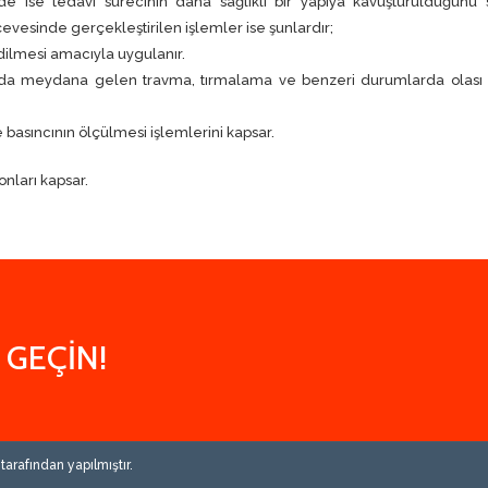
ede ise tedavi sürecinin daha sağlıklı bir yapıya kavuşturulduğunu
esinde gerçekleştirilen işlemler ise şunlardır;
dilmesi amacıyla uygulanır.
nda meydana gelen travma, tırmalama ve benzeri durumlarda olası k
asıncının ölçülmesi işlemlerini kapsar.
onları kapsar.
 GEÇİN!
arafından yapılmıştır.