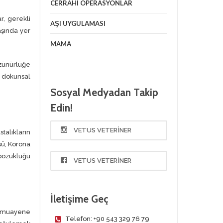
CERRAHI OPERASYONLAR
r, gerekli
AŞI UYGULAMASI
aşında yer
MAMA
özünürlüğe
a dokunsal
Sosyal Medyadan Takip
Edin!
VETUS VETERINER
talıkların
sü, Korona
 bozukluğu
VETUS VETERINER
İletişime Geç
i muayene
Telefon: +90 543 329 76 79