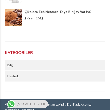
Çikolata Zehirlenmesi Diye Bir Şey Var Mı?
3 Kasım 2023
KATEGORILER
Bilgi
Hastalık
7/24 ACİL DESTEK
Vetus Veteriner © 2023 Tüm hakları saklıdır. ErenKadak.com.tr