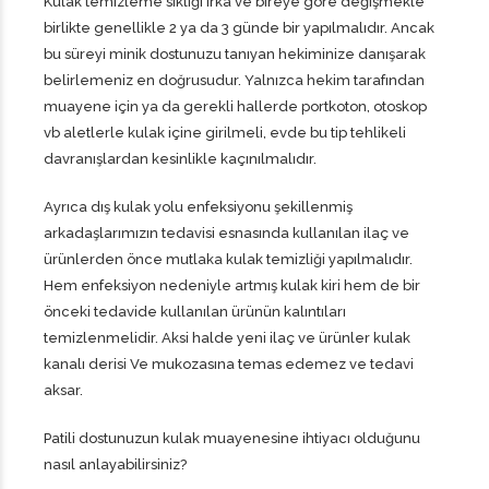
Kulak temizleme sıklığı ırka ve bireye göre değişmekle
birlikte genellikle 2 ya da 3 günde bir yapılmalıdır. Ancak
bu süreyi minik dostunuzu tanıyan hekiminize danışarak
belirlemeniz en doğrusudur. Yalnızca hekim tarafından
muayene için ya da gerekli hallerde portkoton, otoskop
vb aletlerle kulak içine girilmeli, evde bu tip tehlikeli
davranışlardan kesinlikle kaçınılmalıdır.
Ayrıca dış kulak yolu enfeksiyonu şekillenmiş
arkadaşlarımızın tedavisi esnasında kullanılan ilaç ve
ürünlerden önce mutlaka kulak temizliği yapılmalıdır.
Hem enfeksiyon nedeniyle artmış kulak kiri hem de bir
önceki tedavide kullanılan ürünün kalıntıları
temizlenmelidir. Aksi halde yeni ilaç ve ürünler kulak
kanalı derisi Ve mukozasına temas edemez ve tedavi
aksar.
Patili dostunuzun kulak muayenesine ihtiyacı olduğunu
nasıl anlayabilirsiniz?